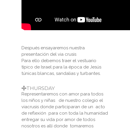
Después ensayaremos nuestra
presentación del via crusis
Para ello debemos traer el vestuario
típico de Israel para la época de Jesús
túnicas blancas, sandalias y turbantes.
THURSDAY
Representaremos con amor para todos
los niños y niñas de nuestro colegio el
viacrusis donde participaran de un acto
de reflexión para con toda la humanidad
entregar su vida por amor de todos
nosotros es allí donde tomaremos