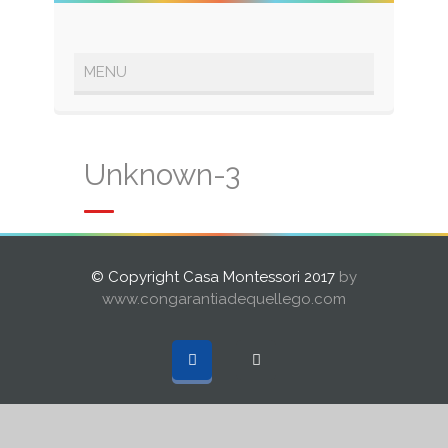
Unknown-3
© Copyright Casa Montessori 2017
by
www.congarantiadequellego.com