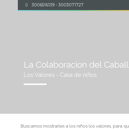
3006516139 - 3003071727
EDUCACIÓN MONTESS
La Colaboracion del Cabal
Los Valores - Casa de niños
Buscamos mostrarles a los niños los valores, para q