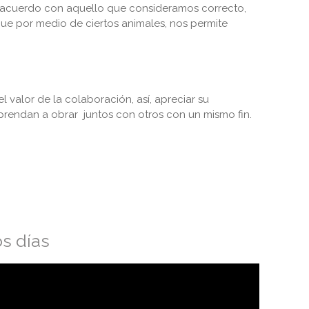
e acuerdo con aquello que consideramos correcto,
que por medio de ciertos animales, nos permite
 valor de la colaboración, así, apreciar su
aprendan a obrar juntos con otros con un mismo fin.
s días