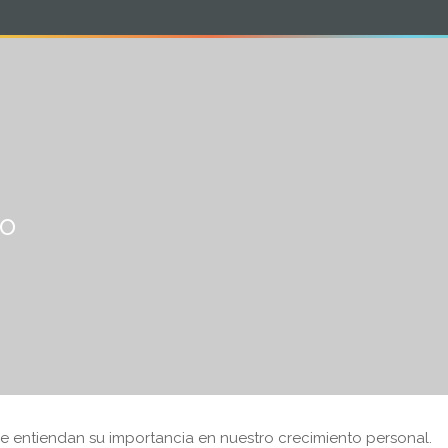
ORI
NUESTRA CASA
NIVELES
ZONA PADRE
lo
ue entiendan su importancia en nuestro crecimiento personal.