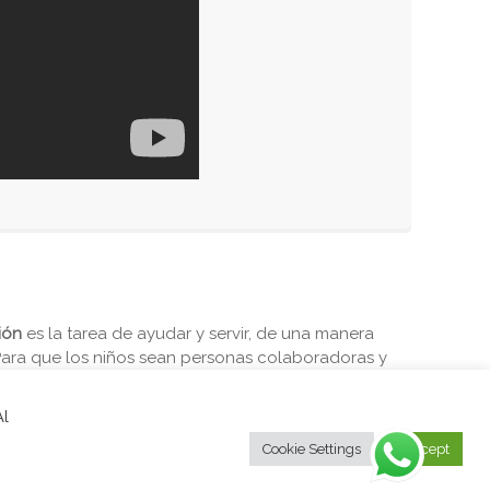
ión
es la tarea de ayudar y servir, de una manera
Para que los niños sean personas colaboradoras y
e desarrollemos en ellos un espíritu generoso,
Al
Cookie Settings
Accept