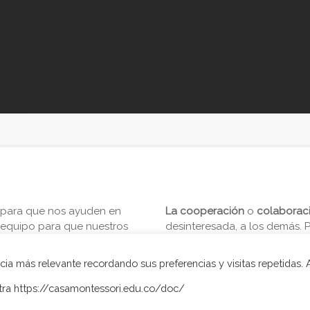
n para que nos ayuden en
La cooperación
o
colaborac
n equipo para que nuestros
desinteresada, a los demás. 
todos deseamos.
cooperantes, es necesario qu
solidario y altruista.
ia más relevante recordando sus preferencias y visitas repetidas. 
stra https://casamontessori.edu.co/doc/