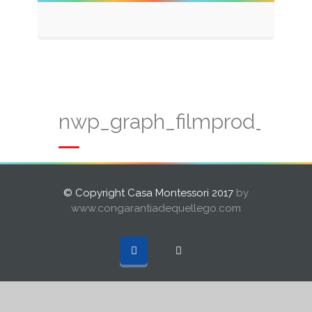
nwp_graph_filmprod_fr1
© Copyright Casa Montessori 2017
by
www.congarantiadequellego.com