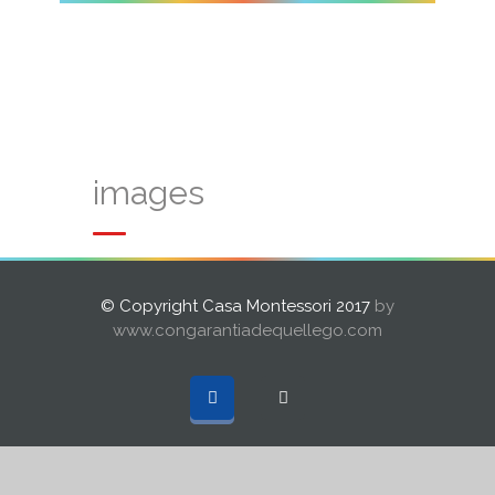
images
© Copyright Casa Montessori 2017
by
www.congarantiadequellego.com