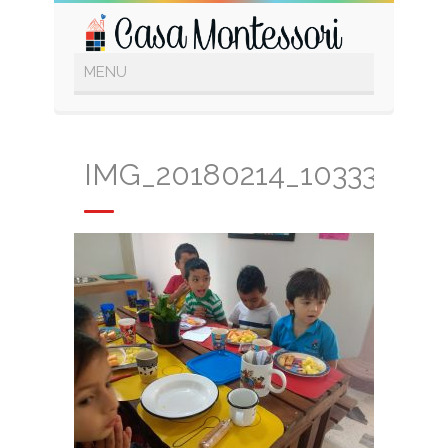
IMG_20180214_103338353