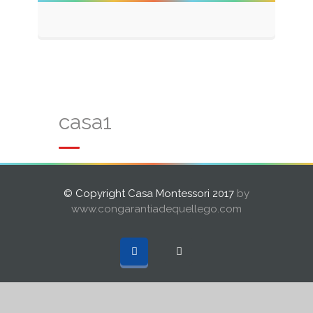
casa1
© Copyright Casa Montessori 2017
by
www.congarantiadequellego.com