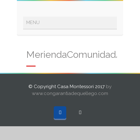
MeriendaComunidadAgos
© Copyright Casa Montessori 2017
by
www.congarantiadequellego.com