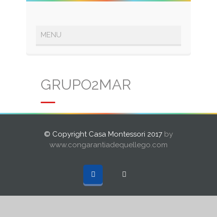
GRUPO2MAR
© Copyright Casa Montessori 2017
by
www.congarantiadequellego.com