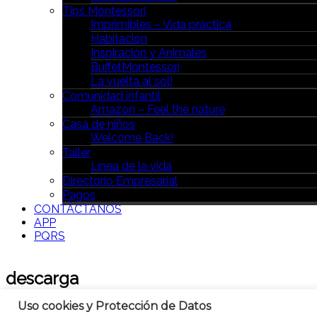
Tips Montessori
Imprimibles – Vida práctica
Habitación
Inspiración y Animales
BuffetMontessori
La vuelta al sol!
Comunidad infantil
Amazon – Feel the nature
Casa de niños
Welcome Back!
Taller
Línea de la vida
Directorio Empresarial
Pagos
CONTÁCTANOS
APP
PQRS
descarga
Uso cookies y Protección de Datos