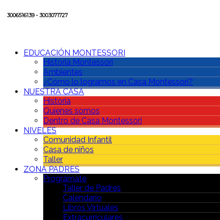
3006516139 - 3003071727
EDUCACIÓN MONTESSORI
Historia Montessori
Ambientes
¿Cómo lo logramos en Casa Montessori?
NUESTRA CASA
Historia
Quienes somos
Dentro de Casa Montessori
NIVELES
Comunidad Infantil
Casa de niños
Taller
ZONA PADRES
Prográmate
Taller de Padres
Calendario
Libros Virtuales
Extracurriculares