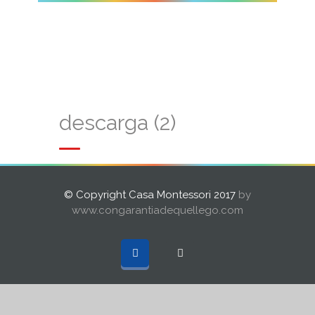
descarga (2)
© Copyright Casa Montessori 2017
by
www.congarantiadequellego.com