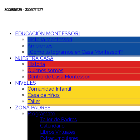
3006516139 - 3003071727
EDUCACIÓN MONTESSORI
Historia Montessori
Ambientes
¿Cómo lo logramos en Casa Montessori?
NUESTRA CASA
Historia
Quienes somos
Dentro de Casa Montessori
NIVELES
Comunidad Infantil
Casa de niños
Taller
ZONA PADRES
Prográmate
Taller de Padres
Calendario
Libros Virtuales
Extracurriculares