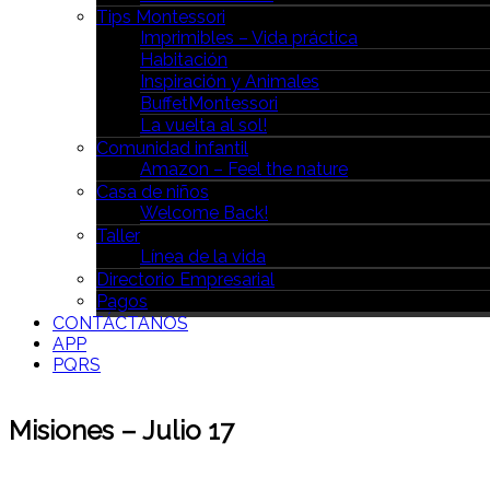
Tips Montessori
Imprimibles – Vida práctica
Habitación
Inspiración y Animales
BuffetMontessori
La vuelta al sol!
Comunidad infantil
Amazon – Feel the nature
Casa de niños
Welcome Back!
Taller
Línea de la vida
Directorio Empresarial
Pagos
CONTÁCTANOS
APP
PQRS
Misiones – Julio 17