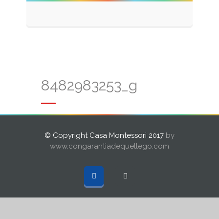
8482983253_g
© Copyright Casa Montessori 2017
by
www.congarantiadequellego.com