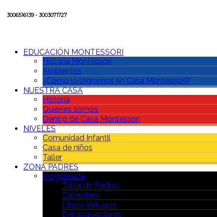
3006516139 - 3003071727
EDUCACIÓN MONTESSORI
Historia Montessori
Ambientes
¿Cómo lo logramos en Casa Montessori?
NUESTRA CASA
Historia
Quienes somos
Dentro de Casa Montessori
NIVELES
Comunidad Infantil
Casa de niños
Taller
ZONA PADRES
Prográmate
Taller de Padres
Calendario
Libros Virtuales
Extracurriculares