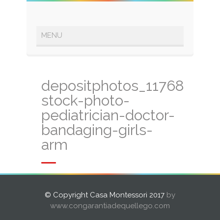
depositphotos_117688162
stock-photo-
pediatrician-doctor-
bandaging-girls-
arm
© Copyright Casa Montessori 2017
by
www.congarantiadequellego.com