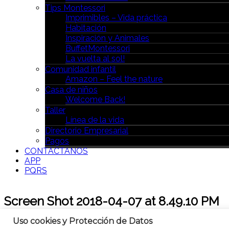
Tips Montessori
Imprimibles – Vida práctica
Habitación
Inspiración y Animales
BuffetMontessori
La vuelta al sol!
Comunidad infantil
Amazon – Feel the nature
Casa de niños
Welcome Back!
Taller
Línea de la vida
Directorio Empresarial
Pagos
CONTÁCTANOS
APP
PQRS
Screen Shot 2018-04-07 at 8.49.10 PM
Uso cookies y Protección de Datos