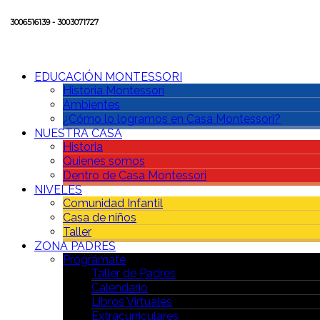
3006516139 - 3003071727
EDUCACIÓN MONTESSORI
Historia Montessori
Ambientes
¿Cómo lo logramos en Casa Montessori?
NUESTRA CASA
Historia
Quienes somos
Dentro de Casa Montessori
NIVELES
Comunidad Infantil
Casa de niños
Taller
ZONA PADRES
Prográmate
Taller de Padres
Calendario
Libros Virtuales
Extracurriculares