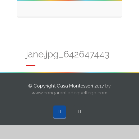
jane.jpg_642647443
© Copyright Casa Montessori 2017
by
www.congarantiadequellego.com