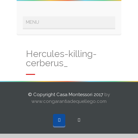
Hercules-killing-
cerberus_
© Copyright Casa Montessori 2017
by
www.congarantiadequellego.com