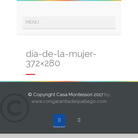
día-de-la-mujer-
372×280
© Copyright Casa Montessori 2017
by
www.congarantiadequellego.com