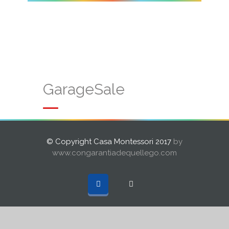
GarageSale
© Copyright Casa Montessori 2017
by
www.congarantiadequellego.com