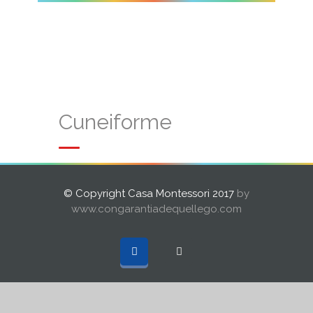
Cuneiforme
© Copyright Casa Montessori 2017
by
www.congarantiadequellego.com