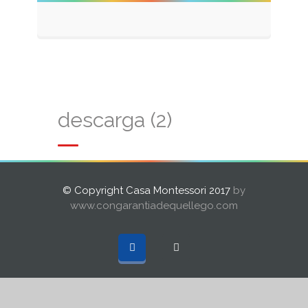
descarga (2)
© Copyright Casa Montessori 2017
by
www.congarantiadequellego.com