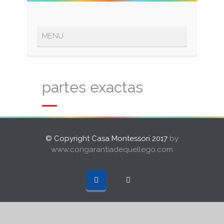
partes exactas
© Copyright Casa Montessori 2017
by
www.congarantiadequellego.com