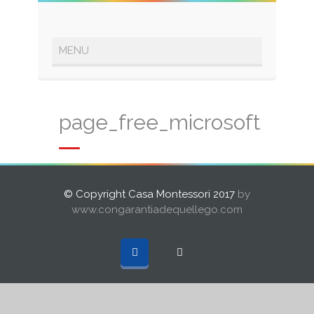
page_free_microsoft_pow
© Copyright Casa Montessori 2017
by
www.congarantiadequellego.com