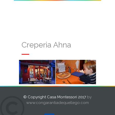
Creperia Ahna
© Copyright Casa Montessori 2017
by
www.congarantiadequellego.com