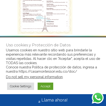
Uso cookies y Protección de Datos
© Copyright Casa Montessori 2017
by
Usamos cookies en nuestro sitio web para brindarle la
www.congarantiadequellego.com
experiencia más relevante recordando sus preferencias y
visitas repetidas. Al hacer clic en "Aceptar", acepta el uso de
TODAS las cookies.
Conoce nuestra Politica de protección de datos, ingresa a
nuestra https://casamontessori.edu.co/doc/
Do not sell my personal information
.
Cookie Settings
Accept
Llama ahora!