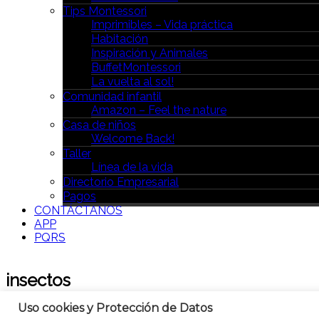
Tips Montessori
Imprimibles – Vida práctica
Habitación
Inspiración y Animales
BuffetMontessori
La vuelta al sol!
Comunidad infantil
Amazon – Feel the nature
Casa de niños
Welcome Back!
Taller
Línea de la vida
Directorio Empresarial
Pagos
CONTÁCTANOS
APP
PQRS
insectos
Uso cookies y Protección de Datos