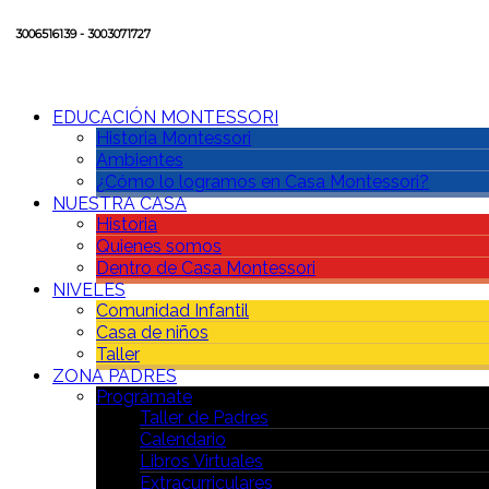
3006516139 - 3003071727
EDUCACIÓN MONTESSORI
Historia Montessori
Ambientes
¿Cómo lo logramos en Casa Montessori?
NUESTRA CASA
Historia
Quienes somos
Dentro de Casa Montessori
NIVELES
Comunidad Infantil
Casa de niños
Taller
ZONA PADRES
Prográmate
Taller de Padres
Calendario
Libros Virtuales
Extracurriculares