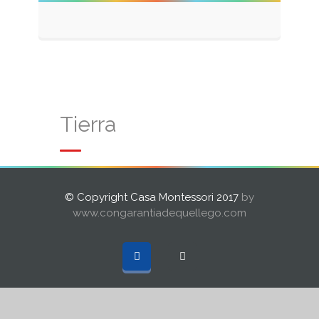
Tierra
© Copyright Casa Montessori 2017
by
www.congarantiadequellego.com