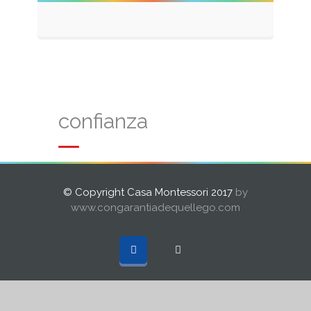
confianza
© Copyright Casa Montessori 2017
by
www.congarantiadequellego.com