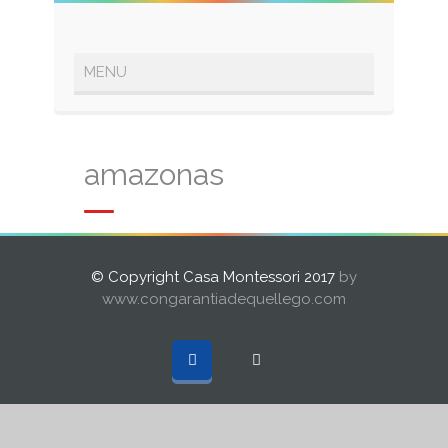
amazonas
© Copyright Casa Montessori 2017
by
www.congarantiadequellego.com