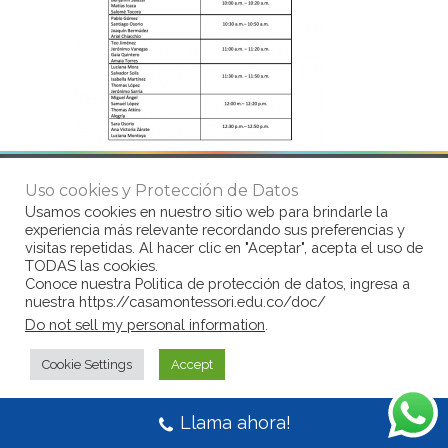
Uso cookies y Protección de Datos
© Copyright Casa Montessori 2017
by
Usamos cookies en nuestro sitio web para brindarle la
www.congarantiadequellego.com
experiencia más relevante recordando sus preferencias y
visitas repetidas. Al hacer clic en "Aceptar", acepta el uso de
TODAS las cookies.
Conoce nuestra Politica de protección de datos, ingresa a
nuestra https://casamontessori.edu.co/doc/
Do not sell my personal information
.
Cookie Settings
Accept
Llama ahora!