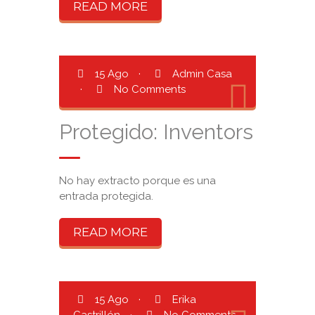
READ MORE
15 Ago
·
Admin Casa
·
No Comments
Protegido: Inventors
No hay extracto porque es una
entrada protegida.
READ MORE
15 Ago
·
Erika