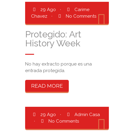
29 Ago
·
Carime
Chavez
·
No Comments
Protegido: Art
History Week
No hay extracto porque es una
entrada protegida.
READ MORE
29 Ago
·
Admin Casa
·
No Comments