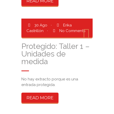
READ MORE
30 Ago
·
Erika
Castrillón
·
No Comments
Protegido: Taller 1 –
Unidades de
medida
No hay extracto porque es una
entrada protegida.
READ MORE