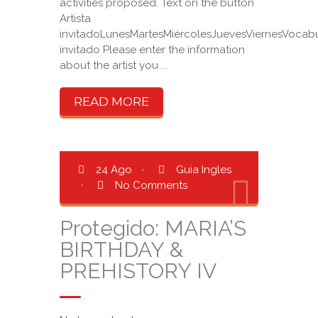
activities proposed. Text on the button
Artista
invitadoLunesMartesMiércolesJuevesViernesVocabul
invitado Please enter the information
about the artist you ...
READ MORE
24 Ago
·
Guia Ingles
·
No Comments
Protegido: MARIA’S
BIRTHDAY &
PREHISTORY IV