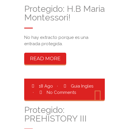
Protegido: H.B Maria
Montessori!
No hay extracto porque es una
entrada protegida.
READ MORE
18 Ago
·
Guia Ingles
·
No Comments
Protegido:
PREHISTORY III