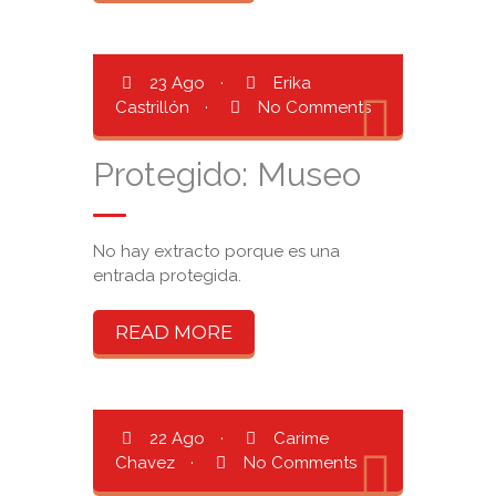
23 Ago
·
Erika
Castrillón
·
No Comments
Protegido: Museo
No hay extracto porque es una
entrada protegida.
READ MORE
22 Ago
·
Carime
Chavez
·
No Comments