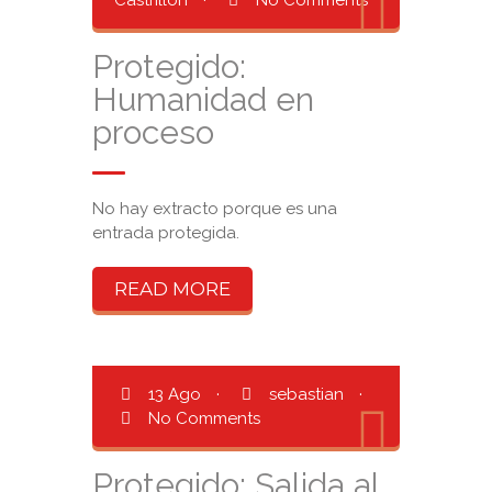
Castrillón
·
No Comments
Protegido:
Humanidad en
proceso
No hay extracto porque es una
entrada protegida.
READ MORE
13 Ago
·
sebastian
·
No Comments
Protegido: Salida al