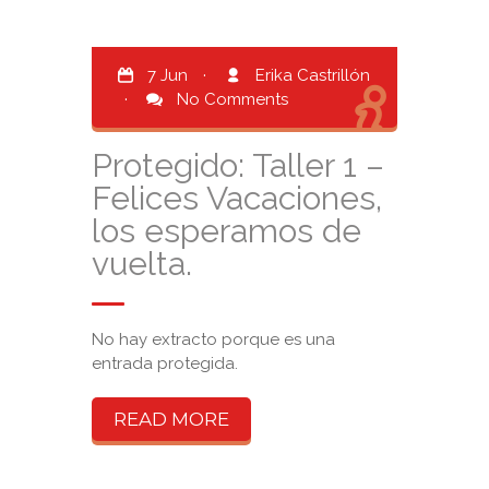
7 Jun
·
Erika Castrillón
·
No Comments
Protegido: Taller 1 –
Felices Vacaciones,
los esperamos de
vuelta.
No hay extracto porque es una
entrada protegida.
READ MORE