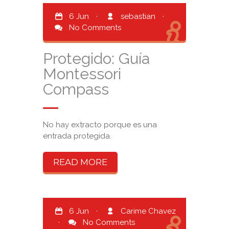
6 Jun
·
sebastian
·
No Comments
Protegido: Guía
Montessori
Compass
No hay extracto porque es una
entrada protegida.
READ MORE
6 Jun
·
Carime Chavez
·
No Comments