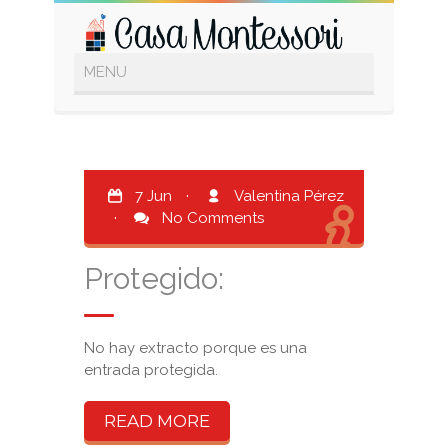
7 Jun
·
Valentina Pérez
·
No Comments
Protegido:
No hay extracto porque es una
entrada protegida.
READ MORE