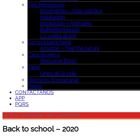
Tips Montessori
Imprimibles – Vida práctica
Habitación
Inspiración y Animales
BuffetMontessori
La vuelta al sol!
Comunidad infantil
Amazon – Feel the nature
Casa de niños
Welcome Back!
Taller
Línea de la vida
Directorio Empresarial
Pagos
CONTÁCTANOS
APP
PQRS
19 Ene
·
sebastian
·
No Comments
Back to school – 2020