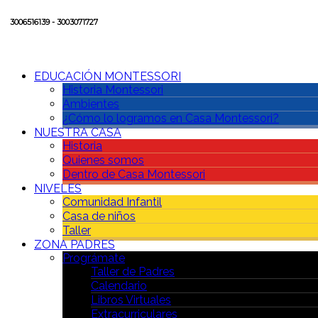
3006516139 - 3003071727
EDUCACIÓN MONTESSORI
Historia Montessori
Ambientes
¿Cómo lo logramos en Casa Montessori?
NUESTRA CASA
Historia
Quienes somos
Dentro de Casa Montessori
NIVELES
Comunidad Infantil
Casa de niños
Taller
ZONA PADRES
Prográmate
Taller de Padres
Calendario
Libros Virtuales
Extracurriculares