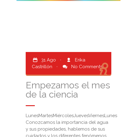
31 Ago
·
Erika
Castrillón
·
No Comments
Empezamos el mes
de la ciencia
LunesMartesMiércolesJuevesViernesLunes
Conozcamos la importancia del agua
y sus propiedades, hablemos de sus
cuidados y los diferentes fenómenos