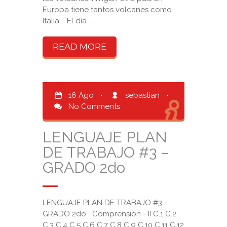
Europa tiene tantos volcanes como
Italia. El día ...
READ MORE
16 Ago
·
sebastian
·
No Comments
LENGUAJE PLAN
DE TRABAJO #3 –
GRADO 2do
LENGUAJE PLAN DE TRABAJO #3 -
GRADO 2do Comprensión - II C.1 C.2
C.3 C.4 C.5 C.6 C.7 C.8 C.9 C.10 C.11 C.12