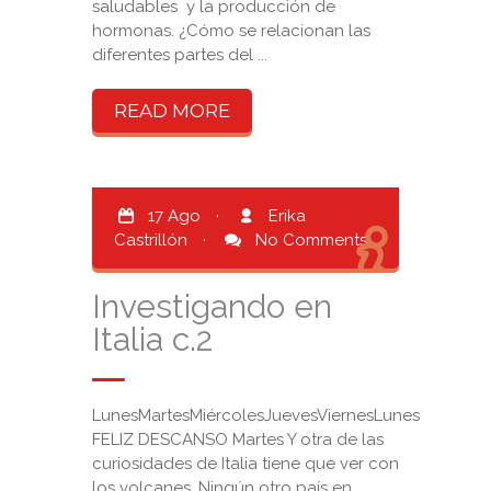
saludables y la producción de
hormonas. ¿Cómo se relacionan las
diferentes partes del ...
READ MORE
17 Ago
·
Erika
Castrillón
·
No Comments
Investigando en
Italia c.2
LunesMartesMiércolesJuevesViernesLunes
FELIZ DESCANSO Martes Y otra de las
curiosidades de Italia tiene que ver con
los volcanes. Ningún otro país en