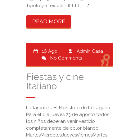
Tipología textual - II T.T.1 T.T.2 ...
READ MORE
16 Ago
·
Admin Casa
·
No Comments
Fiestas y cine
Italiano
La tarantela El Monstruo de la Laguna
Para el día jueves 23 de agosto todos
los niños deberán venir vestido
completamente de color blanco.
MartesMiércolesJuevesViernesMartes