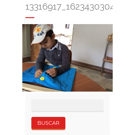
13316917_1623430304652