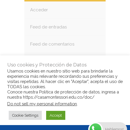
Acceder
Feed de entradas
Feed de comentarios
WordPress.org
Uso cookies y Protección de Datos
Usamos cookies en nuestro sitio web para brindarle la
experiencia más relevante recordando sus preferencias y
visitas repetidas. Al hacer clic en "Aceptar", acepta el uso de
TODAS las cookies.
Conoce nuestra Politica de protección de datos, ingresa a
nuestra https://casamontessori.edu.co/doc/
© Copyright Casa Montessori 2017
by
Do not sell my personal information
.
www.congarantiadequellego.com
Cookie Settings
Accept
Hablemos!