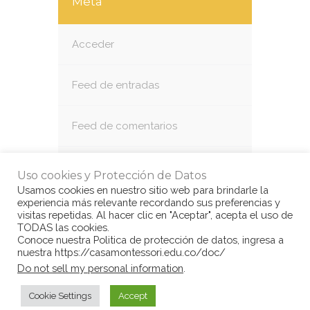
Meta
Acceder
Feed de entradas
Feed de comentarios
WordPress.org
Uso cookies y Protección de Datos
Usamos cookies en nuestro sitio web para brindarle la
experiencia más relevante recordando sus preferencias y
visitas repetidas. Al hacer clic en "Aceptar", acepta el uso de
TODAS las cookies.
Conoce nuestra Politica de protección de datos, ingresa a
nuestra https://casamontessori.edu.co/doc/
© Copyright Casa Montessori 2017
by
Do not sell my personal information
.
www.congarantiadequellego.com
Cookie Settings
Accept