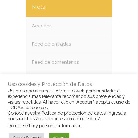
Meta
Acceder
Feed de entradas
Feed de comentarios
WordPress.org
Uso cookies y Protección de Datos
Usamos cookies en nuestro sitio web para brindarle la
experiencia más relevante recordando sus preferencias y
visitas repetidas. Al hacer clic en "Aceptar", acepta el uso de
TODAS las cookies.
Conoce nuestra Politica de protección de datos, ingresa a
nuestra https://casamontessori.edu.co/doc/
© Copyright Casa Montessori 2017
by
Do not sell my personal information
.
www.congarantiadequellego.com
Cookie Settings
Accept