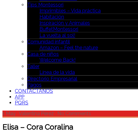
Tips Montessori
Imprimibles – Vida práctica
Habitación
Inspiración y Animales
BuffetMontessori
La vuelta al sol!
Comunidad infantil
Amazon – Feel the nature
Casa de niños
Welcome Back!
Taller
Línea de la vida
Directorio Empresarial
Pagos
CONTÁCTANOS
APP
PQRS
1 May
·
Valentina Pérez
·
No Comments
Elisa – Cora Coralina