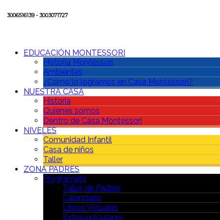
3006516139 - 3003071727
EDUCACIÓN MONTESSORI
Historia Montessori
Ambientes
¿Cómo lo logramos en Casa Montessori?
NUESTRA CASA
Historia
Quienes somos
Dentro de Casa Montessori
NIVELES
Comunidad Infantil
Casa de niños
Taller
ZONA PADRES
Prográmate
Taller de Padres
Calendario
Libros Virtuales
Extracurriculares