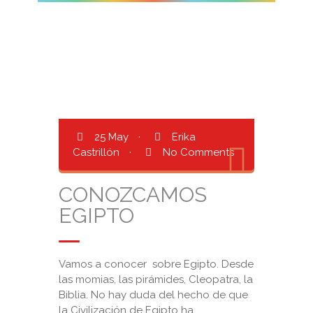
25 May
·
Erika
Castrillón
·
No Comments
CONOZCAMOS
EGIPTO
Vamos a conocer sobre Egipto. Desde
las momias, las pirámides, Cleopatra, la
Biblia. No hay duda del hecho de que
la Civilización de Egipto ha