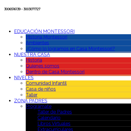
3006516139 - 3003071727
EDUCACIÓN MONTESSORI
Historia Montessori
Ambientes
¿Cómo lo logramos en Casa Montessori?
NUESTRA CASA
Historia
Quienes somos
Dentro de Casa Montessori
NIVELES
Comunidad Infantil
Casa de niños
Taller
ZONA PADRES
Prográmate
Taller de Padres
Calendario
Libros Virtuales
Extracurriculares