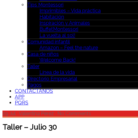
Tips Montessori
Imprimibles – Vida práctica
Habitación
Inspiración y Animales
BuffetMontessori
La vuelta al sol!
Comunidad infantil
Amazon – Feel the nature
Casa de niños
Welcome Back!
Taller
Línea de la vida
Directorio Empresarial
Pagos
CONTÁCTANOS
APP
PQRS
29 Jul
·
Valentina Pérez
·
No Comments
Taller – Julio 30