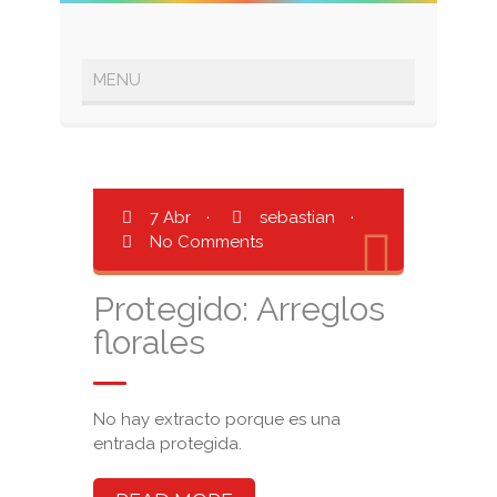
7 Abr
·
sebastian
·
No Comments
Protegido: Arreglos
florales
No hay extracto porque es una
entrada protegida.