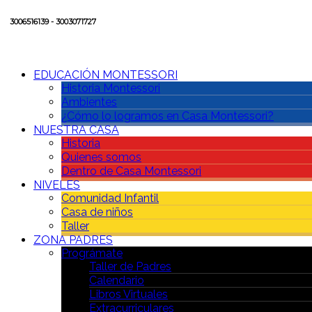
3006516139 - 3003071727
EDUCACIÓN MONTESSORI
Historia Montessori
Ambientes
¿Cómo lo logramos en Casa Montessori?
NUESTRA CASA
Historia
Quienes somos
Dentro de Casa Montessori
NIVELES
Comunidad Infantil
Casa de niños
Taller
ZONA PADRES
Prográmate
Taller de Padres
Calendario
Libros Virtuales
Extracurriculares