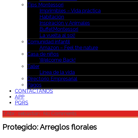
Tips Montessori
Imprimibles – Vida práctica
Habitación
Inspiración y Animales
BuffetMontessori
La vuelta al sol!
Comunidad infantil
Amazon – Feel the nature
Casa de niños
Welcome Back!
Taller
Línea de la vida
Directorio Empresarial
Pagos
CONTÁCTANOS
APP
PQRS
7 Abr
·
sebastian
·
No Comments
Protegido: Arreglos florales