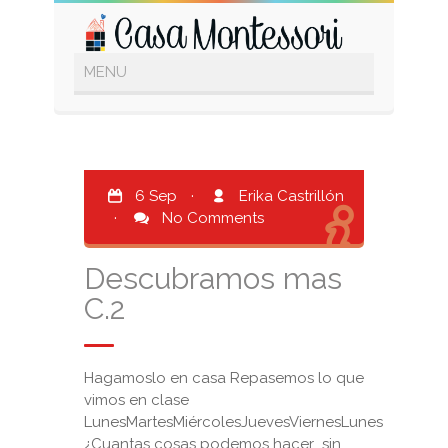
6 Sep
·
Erika Castrillón
·
No Comments
Descubramos mas
C.2
Hagamoslo en casa Repasemos lo que
vimos en clase
LunesMartesMiércolesJuevesViernesLunes
¿Cuantas cosas podemos hacer sin