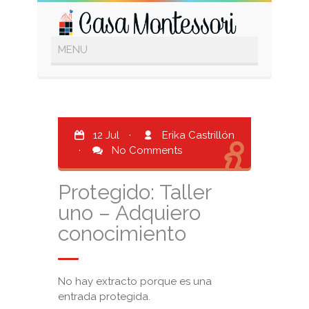
12 Jul
·
Erika Castrillón
·
No Comments
Protegido: Taller
uno – Adquiero
conocimiento
No hay extracto porque es una
entrada protegida.