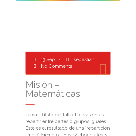
13 Sep
·
sebastian
·
No Comments
Misión –
Matemáticas
Tema - Título del taller La división es
repartir entre partes o grupos iguales.
Éste es el resultado de una "repartición
limpia". Ejemplo: Hay 12 chocolates, y