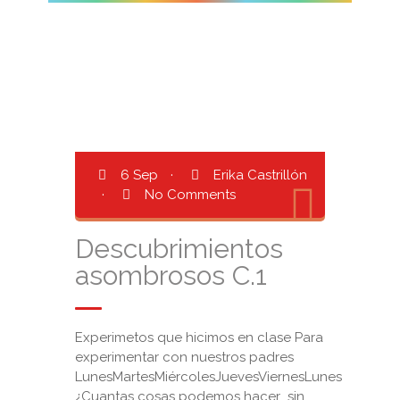
6 Sep
·
Erika Castrillón
·
No Comments
Descubrimientos
asombrosos C.1
Experimetos que hicimos en clase Para
experimentar con nuestros padres
LunesMartesMiércolesJuevesViernesLunes
¿Cuantas cosas podemos hacer sin