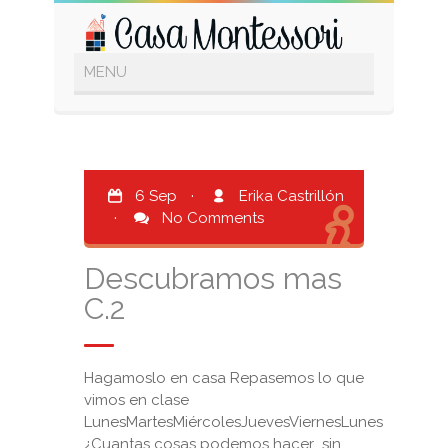
6 Sep
·
Erika Castrillón
·
No Comments
Descubramos mas
C.2
Hagamoslo en casa Repasemos lo que
vimos en clase
LunesMartesMiércolesJuevesViernesLunes
¿Cuantas cosas podemos hacer sin