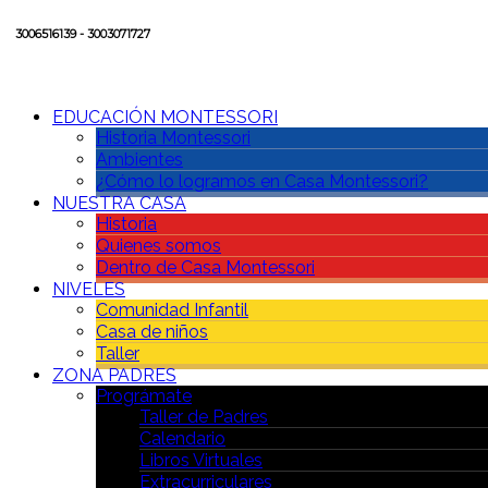
3006516139 - 3003071727
EDUCACIÓN MONTESSORI
Historia Montessori
Ambientes
¿Cómo lo logramos en Casa Montessori?
NUESTRA CASA
Historia
Quienes somos
Dentro de Casa Montessori
NIVELES
Comunidad Infantil
Casa de niños
Taller
ZONA PADRES
Prográmate
Taller de Padres
Calendario
Libros Virtuales
Extracurriculares