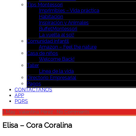
Tips Montessori
Imprimibles – Vida práctica
Habitación
Inspiración y Animales
BuffetMontessori
La vuelta al sol!
Comunidad infantil
Amazon – Feel the nature
Casa de niños
Welcome Back!
Taller
Línea de la vida
Directorio Empresarial
Pagos
CONTÁCTANOS
APP
PQRS
1 May
·
Valentina Pérez
·
No Comments
Elisa – Cora Coralina